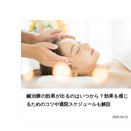
キッズスペースあり
女性向けの特徴
女性スタッフ在籍
接客・サービスの特徴
コロナ対応
チャットでの事前相談
施術の特徴
鍼治療の効果が出るのはいつから？効果を感じ
るためのコツや通院スケジュールも解説
痛みの少ない鍼シール
2025.04.21
支払いに関する特徴