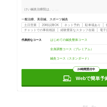
けい鍼灸治療院は、、

埼玉県の北東部で栃木、群馬、茨城県と近い加須市（旧騎西
小学生から80代までの男性、女性、スポーツ選手にご利用い
一般治療
美容鍼
スポーツ鍼灸
土日営業
20時以降OK
ネット予約
駐車場あり
痛み、しびれ、自律神経症状などを得意とする“トリガーポイ
チャットでの事前相談
経験豊富なスタッフ在籍
電子
腰痛、肩こり、膝の痛み、スポーツ障害などの慢性疼痛や運
はじめての鍼灸整体コース
代表的なコース
どこへ行ったらいいのかわからない、、原因もわからない、
全身調整コース（プレミアム）
また、、

鍼灸コース（スタンダード）
痛みや身体の不調の改善を目的にしているだけでなく、

24時間受付中
痛みや身体の不調が再発しないために“体軸理論“の考え方
Webで簡単予
「身体の不調や痛みのない生活を送るための身体づくり」を
　①身体の不調や痛み

　②日常生活

　③身体の使い方

住所
　　の関係性を考えながら一人一人身体のサポートをしてい
最初
前へ