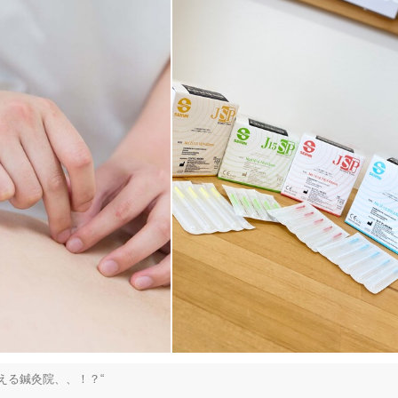
る鍼灸院、、！？“
