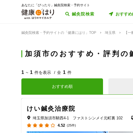
あなたに「ぴったり」鍼灸院検索・予約サイト
鍼灸院検索
おすすめ
鍼灸院検索・予約サイトの「健康にはり」TOP
埼玉県
【一
加須市のおすすめ・評判の
1
1
1
~
件を表示
全
件
おすすめ順
けい鍼灸治療院
埼玉県加須市騎西4-1 ファストシンメイ元町裏 102
4.52
(25件)