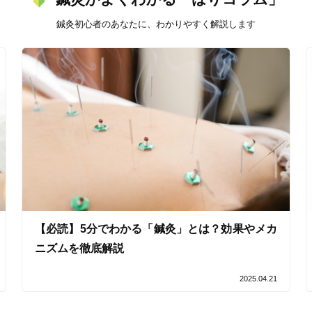
バリアフリー
個室完備
鍼灸初心者のあなたに、わかりやすく解説します
「健康にはりを見た」
女性限定
オンラインサポートあり
丁寧な説明
カルテ共有
経験豊富なスタッフ在籍
【必読】5分でわかる「鍼灸」とは？効果やメカ
ニズムを徹底解説
使い捨て鍼使用
トライアルコースあり
2025.04.21