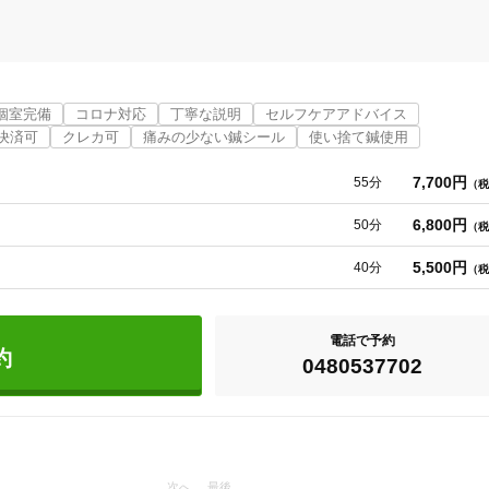
町）にある小さな鍼灸治療院で、

ただいております。

個室完備
コロナ対応
丁寧な説明
セルフケアアドバイス
ントはり治療“の考え方を軸としていて

決済可
クレカ可
痛みの少ない鍼シール
使い捨て鍼使用
動器疾患だけでなく、、

7,700円
55分
（税
、自律神経症状などもご相談ください。

6,800円
50分
（税
5,500円
40分
（税
を取り入れた身体の使い方なども力を入れています。

電話で予約
約
0480537702
モットーに、

加須市
変更する
ます。

次へ
最後