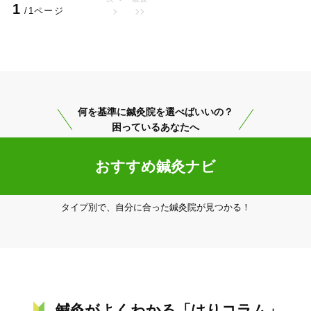
1
体の事でお悩みの方はお気軽にお問合せください。
/1ページ
美容鍼
スポーツ鍼灸
レディー
何を基準に鍼灸院を選べばいいの？
困っているあなたへ
おすすめ鍼灸ナビ
20時以降OK
当日予約
タイプ別で、自分に合った鍼灸院が見つかる！
駅近
往療あり
鍼灸がよくわかる「はりコラム」