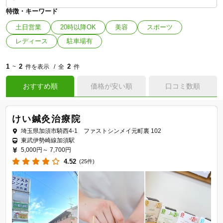
特徴・キーワード
土日営業
20時以降OK
美容
スポーツ
レディース
駐車場有
1
2
2
~
件を表示
全
件
おすすめ順
価格が安い順
口コミ数順
けい鍼灸治療院
埼玉県加須市騎西4-1 ファストシンメイ元町裏 102
東武伊勢崎線加須駅
5,000円～
7,700円
4.52
(25件)