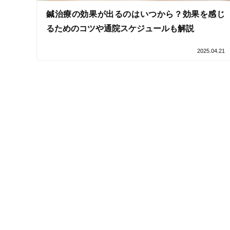
鍼治療の効果が出るのはいつから？効果を感じ
接客・サービスの特徴
るためのコツや通院スケジュールも解説
コロナ対応
2025.04.21
チャットでの事前相談
施術の特徴
痛みの少ない鍼シール
支払いに関する特徴
特典あり
クレカ可
キーワード