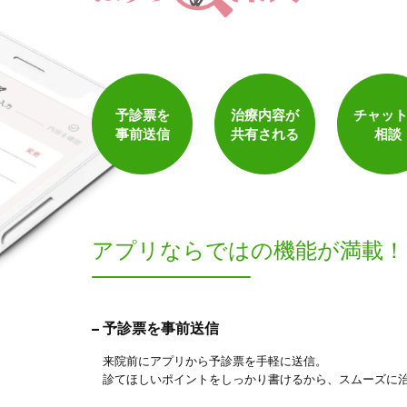
1
件
検索結果を見る
予診票を
治療内容が
チャッ
事前送信
共有される
相談
アプリならでは
の機能が満載！
予診票を事前送信
来院前にアプリから予診票を手軽に送信。
診てほしいポイントをしっかり書けるから、スムーズに