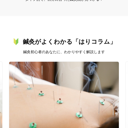
20時以降OK
当日予約
鍼灸がよくわかる「はりコラム」
鍼灸初心者のあなたに、わかりやすく解説します
駅近
往療あり
バリアフリー
個室完備
「健康にはりを見た」
女性限定