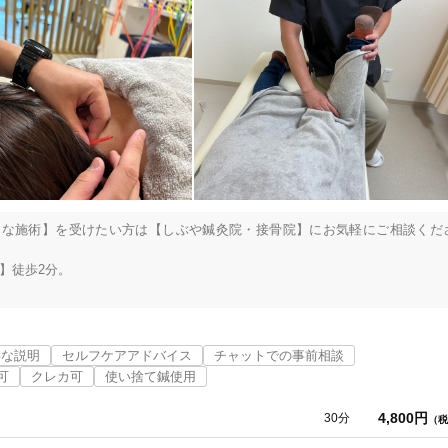
的な施術】を受けたい方は【しぶや鍼灸院・接骨院】にお気軽にご相談くだ
徒歩2分。



寧な説明
セルフケアアドバイス
チャットでの事前相談
可
クレカ可
使い捨て鍼使用


4,800円
30分
（税
。データに基づいた治療をベースに、患者様の細かい症状や生活環境に合わ