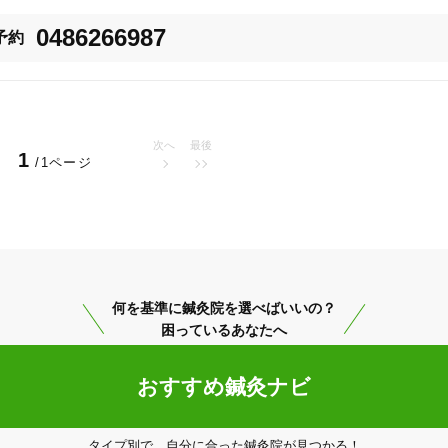
まい・耳鳴り（メニエール病など）、眼精疲労、肩こり、肩の痛み（五十肩
0486266987
予約
ニアなど）、顎の痛み（顎関節症、歯ぎしり）、背中の痛み、肘の痛み（テ
（筋筋膜性腰痛、椎間関節性腰痛、椎間板ヘルニア、脊柱管狭窄症、坐骨神
ど）、膝の痛み（変形性膝関節症、オスグット・シュラッター病、鵞足炎、
ト、アキレス腱損傷、足関節捻挫、足底筋膜炎など）、自律神経の乱れ、更
生理痛、こむら返り、手足のしびれ、骨折、脱臼、打撲、捻挫、挫傷、ケガ
次へ
最後
1
絡ください。
/1ページ
さいたま市桜区
変更する
何を基準に鍼灸院を選べばいいの？
困っているあなたへ
おすすめ鍼灸ナビ
美容鍼
スポーツ鍼灸
レディー
タイプ別で、自分に合った鍼灸院が見つかる！