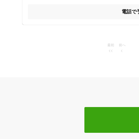
て最適な治療を提案致します。

その他にも、神経痛（三叉神経痛、肋間神経痛など）、め
電話で
腱板損傷など）、首の痛み（寝違え、頚椎症、椎間板ヘル
ス肘、野球肘など）、手の痛み（腱鞘炎、ばね指）、腰痛
痛、ぎっくり腰など）、股関節の痛み（変形性股関節症な
ャンパー膝、半月板損傷など）、足の痛み（シンスプリン
期障害、不眠、のぼせ・冷え、疲労感・倦怠感、むくみ、
後遺症など、幅広い症状に対応致します。

最初
前へ
ご質問等、いつでもお待ちしておりますのでお気軽にご連
住所
ジャンル
一般治療