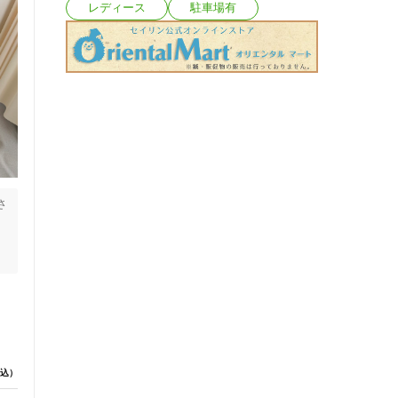
レディース
駐車場有
さ
込）
せ