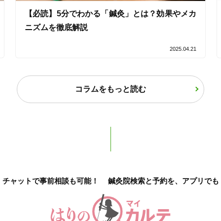
【必読】5分でわかる「鍼灸」とは？効果やメカ
ニズムを徹底解説
オンラインサポートあり
丁寧な説明
2025.04.21
カルテ共有
経験豊富なスタッフ在籍
コラムをもっと読む
使い捨て鍼使用
トライアルコースあり
保険適用の相談可
地域支援クーポン可
チャットで事前相談も可能！
鍼灸院検索と予約を、アプリでも