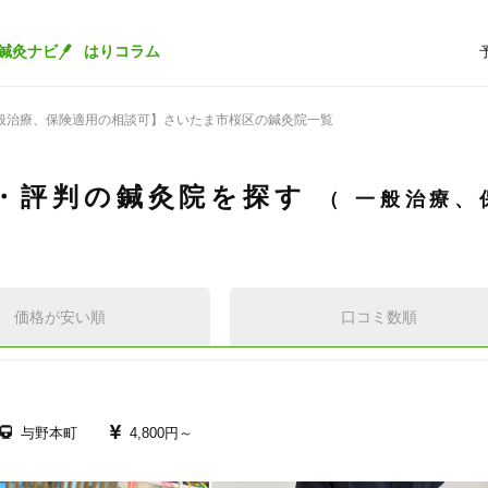
鍼灸ナビ
はりコラム
般治療、保険適用の相談可】さいたま市桜区の鍼灸院一覧
・評判の鍼灸院を探す
一般治療、
価格が安い順
口コミ数順
与野本町
4,800円～