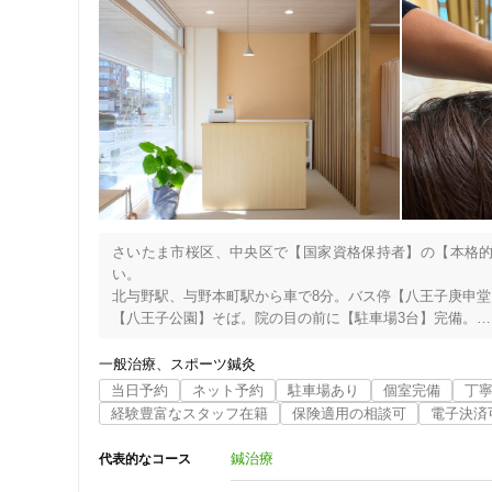
さいたま市桜区、中央区で【国家資格保持者】の【本格
い。

北与野駅、与野本町駅から車で8分。バス停【八王子庚申堂】
【八王子公園】そば。院の目の前に【駐車場3台】完備。

【柔道整復師・鍼灸師・あん摩マッサージ指圧師】

上記国家資格を保持した院長が皆様の施術を担当致します。
一般治療
スポーツ鍼灸
途中で担当が変わることはございません。

当日予約
ネット予約
駐車場あり
個室完備
丁
手技療法と鍼治療を組み合せて症状の改善を目指します。

経験豊富なスタッフ在籍
保険適用の相談可
電子決済
当院は、

【頭痛、首の痛み、肩こり】の施術に力を入れております。
鍼治療
代表的なコース
緊張型頭痛、片頭痛は鍼灸治療の有効性が示されています