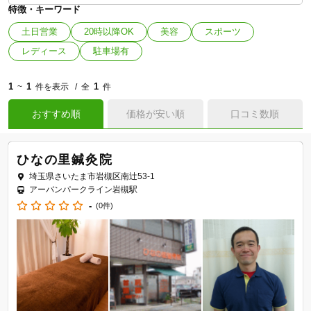
特徴・キーワード
土日営業
20時以降OK
美容
スポーツ
レディース
駐車場有
1
1
1
~
件を表示
全
件
おすすめ順
価格が安い順
口コミ数順
ひなの里鍼灸院
埼玉県さいたま市岩槻区南辻53-1
アーバンパークライン岩槻駅
-
(0件)