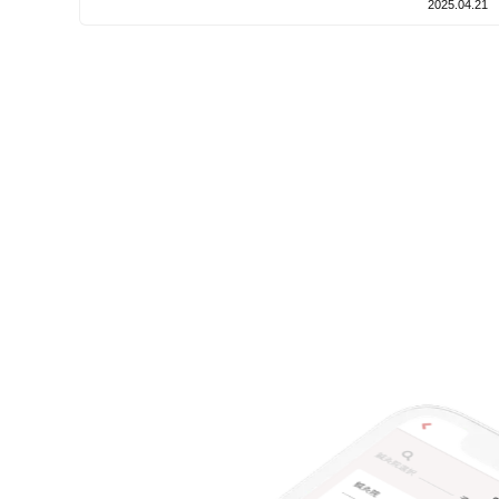
2025.04.21
設備の特徴
キッズスペースあり
女性向けの特徴
女性スタッフ在籍
接客・サービスの特徴
コロナ対応
チャットでの事前相談
施術の特徴
痛みの少ない鍼シール
支払いに関する特徴