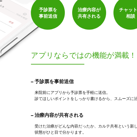
予診票を
治療内容が
チャッ
保険適用の相談可
地域支援クーポン可
事前送信
共有される
相談
アプリならでは
の機能が満載！
予診票を事前送信
5
件
検索結果を見る
来院前にアプリから予診票を手軽に送信。
診てほしいポイントをしっかり書けるから、スムーズに
治療内容が共有される
受けた治療がどんな内容だったか、カルテ共有という新
状態がひと目で分かります。