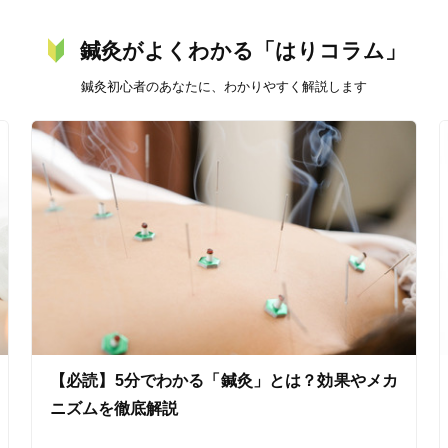
鍼灸がよくわかる「はりコラム」
鍼灸初心者のあなたに、わかりやすく解説します
美容鍼
スポーツ鍼灸
レディー
20時以降OK
当日予約
【必読】5分でわかる「鍼灸」とは？効果やメカ
駅近
往療あり
ニズムを徹底解説