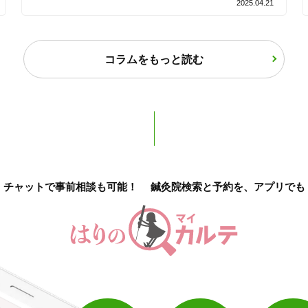
2025.04.21
バリアフリー
個室完備
コラムをもっと読む
「健康にはりを見た」
女性限定
オンラインサポートあり
丁寧な説明
チャットで事前相談も可能！
鍼灸院検索と予約を、アプリでも
カルテ共有
経験豊富なスタッフ在籍
使い捨て鍼使用
トライアルコースあり