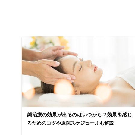
ジャンル
一般治療
特徴・キーワード
受付時間の特徴
土日営業
通院手段の特徴
鍼治療の効果が出るのはいつから？効果を感じ
駐車場あり
るためのコツや通院スケジュールも解説