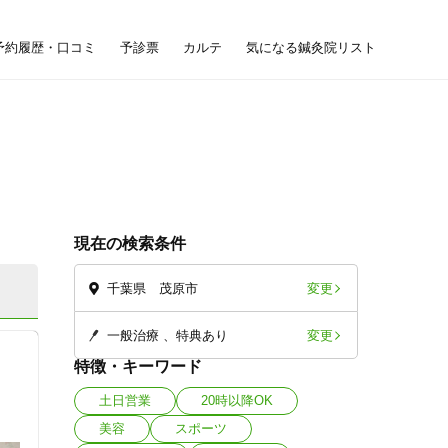
予約履歴・口コミ
予診票
カルテ
気になる鍼灸院リスト
現在の検索条件
変更
千葉県 茂原市
変更
一般治療
特典あり
特徴・キーワード
土日営業
20時以降OK
美容
スポーツ