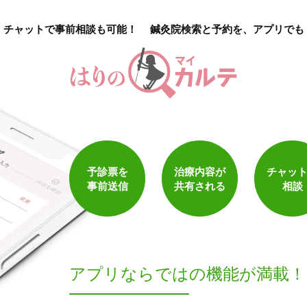
チャットで事前相談も可能！
鍼灸院検索と予約を、アプリでも
1
件
検索結果を見る
予診票を
治療内容が
チャッ
事前送信
共有される
相談
アプリならでは
の機能が満載！