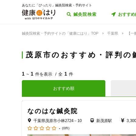
あなたに「ぴったり」鍼灸院検索・予約サイト
鍼灸院検索
おすすめ
鍼灸院検索・予約サイトの「健康にはり」TOP
千葉県
【一
茂原市のおすすめ・評判の
1
1
1
~
件を表示
全
件
おすすめ順
なのはな鍼灸院
千葉県茂原市小林2724－10
新茂原駅
3,3
-
(0件)