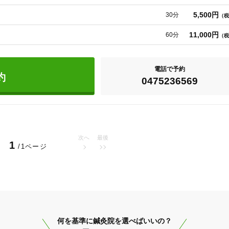
ありません。

5,500円
30分
（税
いをさせていただきます。
11,000円
60分
（税
電話で予約
約
0475236569
次へ
最後
1
/1ページ
茂原市
変更する
何を基準に鍼灸院を選べばいいの？