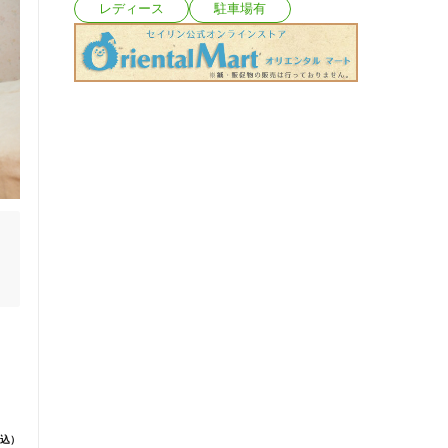
レディース
駐車場有
で
込）