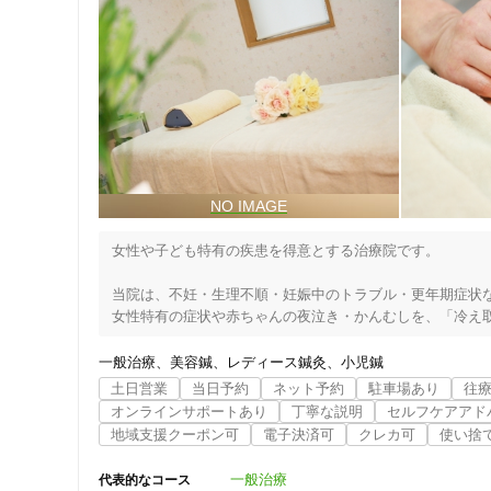
女性や子ども特有の疾患を得意とする治療院です。

当院は、不妊・生理不順・妊娠中のトラブル・更年期症状な
女性特有の症状や赤ちゃんの夜泣き・かんむしを、「冷え取
により解決させる治療院です。

刺さない鍼（はり）、肌につけないお灸を基本とした技法で
一般治療
美容鍼
レディース鍼灸
小児鍼
土日営業
当日予約
ネット予約
駐車場あり
往
あなたは『はりは痛い』と思っていませんか？『はりは痛
オンラインサポートあり
丁寧な説明
セルフケアアド
とても気持ちよく、お客様の感受性に合わせて調節しながら
地域支援クーポン可
電子決済可
クレカ可
使い捨
また最近は病の治療という目的の他に、健康維持や美容の手
一般治療
代表的なコース