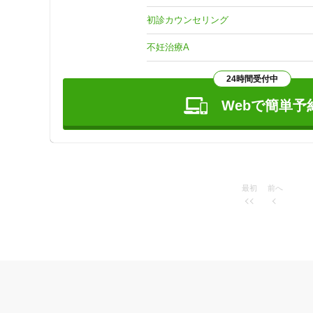
私は決して器用ではありませんし、もちろんはりの達人でも
初診カウンセリング
だからこそ私はお客様の身になって、精一杯治療のお手伝
不妊治療A
24時間受付中
Webで簡単予
最初
前へ
住所
ジャンル