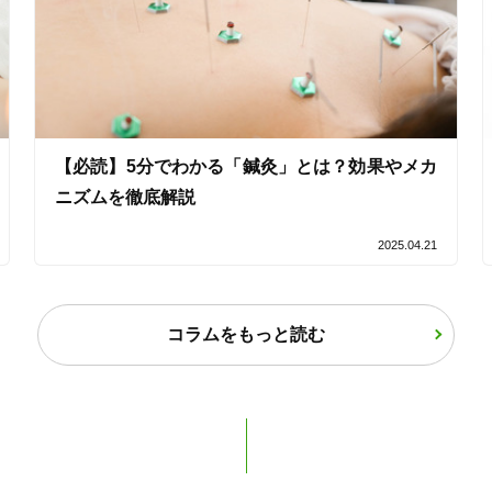
女性限定
オンラインサポートあり
丁寧な説明
【必読】5分でわかる「鍼灸」とは？効果やメカ
カルテ共有
経験豊富なスタッフ在籍
ニズムを徹底解説
2025.04.21
使い捨て鍼使用
トライアルコースあり
コラムをもっと読む
保険適用の相談可
地域支援クーポン可