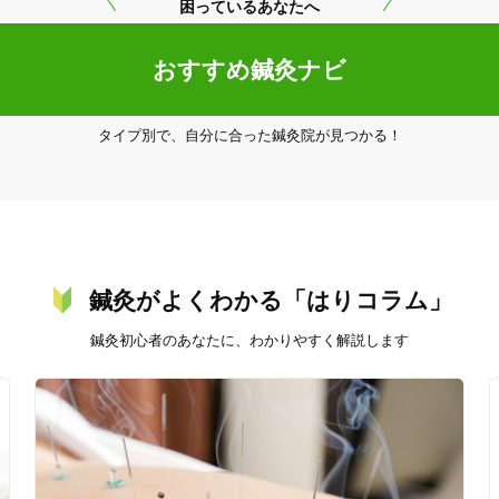
困っているあなたへ
美容鍼
スポーツ鍼灸
レディー
おすすめ鍼灸ナビ
タイプ別で、自分に合った鍼灸院が見つかる！
20時以降OK
当日予約
鍼灸がよくわかる「はりコラム」
駅近
往療あり
鍼灸初心者のあなたに、わかりやすく解説します
バリアフリー
個室完備
「健康にはりを見た」