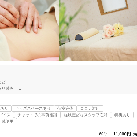
ど

り鍼灸」

す。

療あり
キッズスペースあり
個室完備
コロナ対応
い、きゅうは熱い』は昔の話です。はり・きゅうは赤ちゃんからお年寄りま
バイス
チャットでの事前相談
経験豊富なスタッフ在籍
特典あり
治療することができます。

て鍼使用
段として はり・きゅう を活用される方が多くなってきております。

11,000円
60分
（税