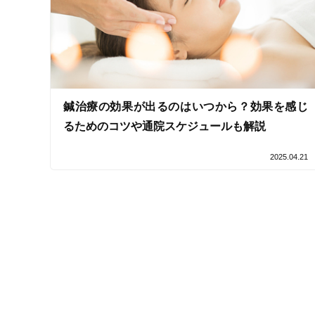
女性スタッフ在籍
接客・サービスの特徴
コロナ対応
鍼治療の効果が出るのはいつから？効果を感じ
チャットでの事前相談
るためのコツや通院スケジュールも解説
2025.04.21
施術の特徴
痛みの少ない鍼シール
支払いに関する特徴
特典あり
クレカ可