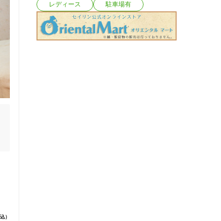
レディース
駐車場有
で
込）