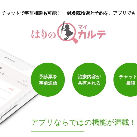
チャットで事前相談も可能！
鍼灸院検索と予約を、アプリでも
1
件
検索結果を見る
予診票を
治療内容が
チャッ
事前送信
共有される
相談
アプリならでは
の機能が満載！