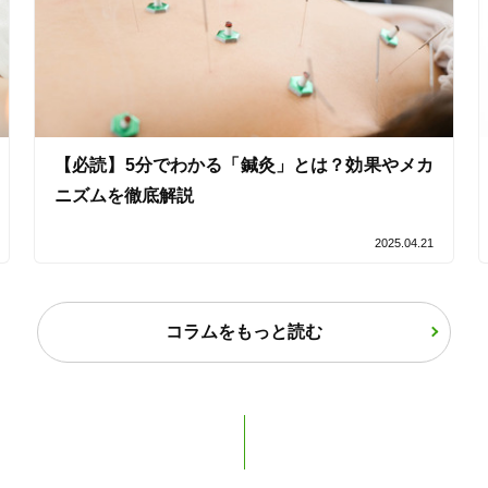
女性限定
オンラインサポートあり
丁寧な説明
【必読】5分でわかる「鍼灸」とは？効果やメカ
カルテ共有
経験豊富なスタッフ在籍
ニズムを徹底解説
2025.04.21
使い捨て鍼使用
トライアルコースあり
コラムをもっと読む
保険適用の相談可
地域支援クーポン可