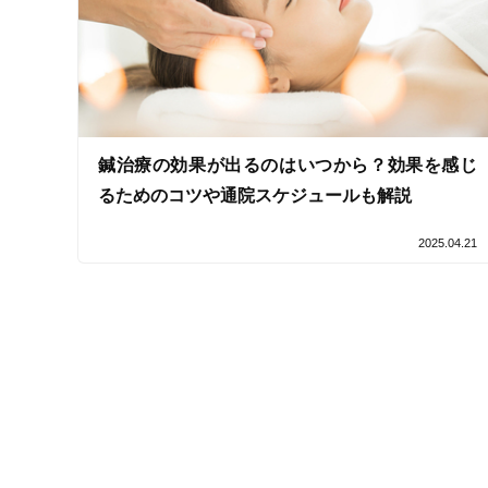
女性スタッフ在籍
接客・サービスの特徴
コロナ対応
鍼治療の効果が出るのはいつから？効果を感じ
チャットでの事前相談
るためのコツや通院スケジュールも解説
2025.04.21
施術の特徴
痛みの少ない鍼シール
支払いに関する特徴
特典あり
クレカ可