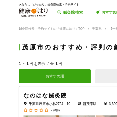
あなたに「ぴったり」鍼灸院検索・予約サイト
鍼灸院検索
おすすめ
鍼灸院検索・予約サイトの「健康にはり」TOP
千葉県
【一
茂原市のおすすめ・評判の
1
1
1
~
件を表示
全
件
おすすめ順
なのはな鍼灸院
千葉県茂原市小林2724－10
新茂原駅
3,3
-
(0件)