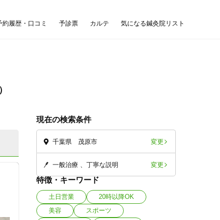
予約履歴・口コミ
予診票
カルテ
気になる鍼灸院リスト
現在の検索条件
変更
千葉県 茂原市
変更
一般治療
丁寧な説明
特徴・キーワード
土日営業
20時以降OK
美容
スポーツ