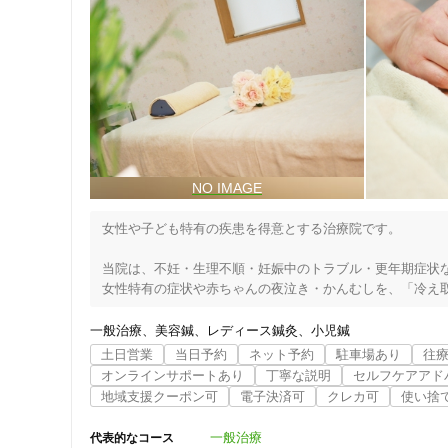
女性や子ども特有の疾患を得意とする治療院です。

当院は、不妊・生理不順・妊娠中のトラブル・更年期症状な
女性特有の症状や赤ちゃんの夜泣き・かんむしを、「冷え取
により解決させる治療院です。

刺さない鍼（はり）、肌につけないお灸を基本とした技法で
一般治療
美容鍼
レディース鍼灸
小児鍼
土日営業
当日予約
ネット予約
駐車場あり
往
あなたは『はりは痛い』と思っていませんか？『はりは痛
オンラインサポートあり
丁寧な説明
セルフケアアド
とても気持ちよく、お客様の感受性に合わせて調節しながら
地域支援クーポン可
電子決済可
クレカ可
使い捨
また最近は病の治療という目的の他に、健康維持や美容の手
一般治療
代表的なコース