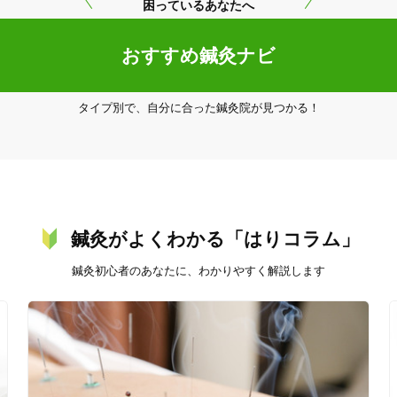
困っているあなたへ
美容鍼
スポーツ鍼灸
レディー
おすすめ鍼灸ナビ
タイプ別で、自分に合った鍼灸院が見つかる！
20時以降OK
当日予約
鍼灸がよくわかる「はりコラム」
駅近
往療あり
鍼灸初心者のあなたに、わかりやすく解説します
バリアフリー
個室完備
「健康にはりを見た」