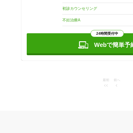
私は決して器用ではありませんし、もちろんはりの達人でも
初診カウンセリング
だからこそ私はお客様の身になって、精一杯治療のお手伝
不妊治療A
24時間受付中
Webで簡単予
最初
前へ
住所
ジャンル