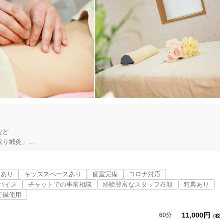
ど

り鍼灸」

す。

療あり
キッズスペースあり
個室完備
コロナ対応
い、きゅうは熱い』は昔の話です。はり・きゅうは赤ちゃんからお年寄りま
バイス
チャットでの事前相談
経験豊富なスタッフ在籍
特典あり
治療することができます。

て鍼使用
段として はり・きゅう を活用される方が多くなってきております。

11,000円
60分
（税