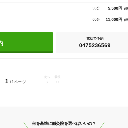
ありません。

5,500円
30分
（税
いをさせていただきます。
11,000円
60分
（税
電話で予約
約
0475236569
次へ
最後
1
/1ページ
茂原市
変更する
何を基準に鍼灸院を選べばいいの？