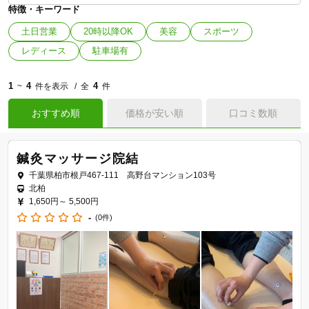
特徴・キーワード
土日営業
20時以降OK
美容
スポーツ
レディース
駐車場有
1
4
4
~
件を表示
全
件
おすすめ順
価格が安い順
口コミ数順
鍼灸マッサージ院結
千葉県柏市根戸467-111 高野台マンション103号
北柏
1,650円～
5,500円
-
(0件)