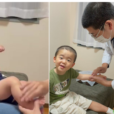
美容鍼
スポーツ鍼灸
レディー
20時以降OK
当日予約
駅近
往療あり
バリアフリー
個室完備