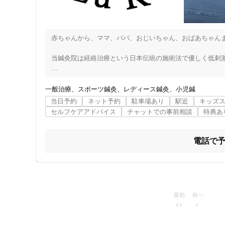
女性向けの特徴
赤ちゃんから、ママ、パパ、おじいちゃん、おばあちゃんま
女性スタッフ在籍
当鍼灸院は経絡治療という日本伝統の施術法で優しく低刺激
接客・サービスの特徴
東洋医学専門の施術のため全身の状態を診させていただき、
コロナ対応
そのため、手・あし・お腹・背中を診させていただきます。
一般治療
スポーツ鍼灸
レディース鍼灸
小児鍼
また日常生活の細かな問診（食生活、口渇、排泄、睡眠、月
当日予約
ネット予約
駐車場あり
駅近
キッズ
チャットでの事前相談
セルフケアアドバイス
チャットでの事前相談
特典あ
肩こり、五十肩、腰痛、脊柱管狭窄症、ヘルニア、坐骨神経
女性特有のお悩み（PMS、生理痛、生理の乱れ、更年期、
身体のだるさ、自律神経の乱れ、精神的な不調、免疫機能を
施術の特徴
電話で
赤ちゃん、お子さんの悩み（夜泣き、おねしょ、かんしゃ
痛みの少ない鍼シール
ども小児はりで笑顔を増やしましょう(*^^*)

チーパス対象店舗です！

支払いに関する特徴
最初
前へ
お子様連れも大歓迎です！！キッズスペース、おもちゃ、本
特典あり