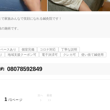
「健康にはりを見た」
で家族みんなで笑顔になれる鍼灸院です！

女性限定
の施術です。

バランスを整えていきます。

オンラインサポートあり
丁寧な説明


経など）をさせていただきます。

スペースあり
個室完備
コロナ対応
丁寧な説明
カルテ共有
経験豊富なスタッフ在籍
り
地域支援クーポン可
電子決済可
クレカ可
使い捨て鍼使用
痛、膝痛、変形性膝関節症、ぎっくり腰、寝違い、不眠、耳鳴り、めまい

不妊、産前産後の不調、つわり、逆子、冷え性、貧血など）、

08078592849
整える。

予約
く、便秘、下痢、湿疹、アトピー、小児喘息、発達障害、不登校、その他）
使い捨て鍼使用
トライアルコースあり
次へ
最後
などご用意しております。

1
/1ページ
保険適用の相談可
地域支援クーポン可