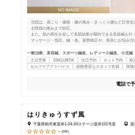
当院は、肩こり・腰痛・膝の痛み・きっくり腰など日常生
る怪我の痛みまで対応。

また、肌の再生を促して美肌効果が期待できる美容鍼も行っ
マッサージ・指圧、鍼・灸、姿勢矯正や、美容にお悩み方
います。

一般治療
美容鍼
スポーツ鍼灸
レディース鍼灸
小児鍼
院長は、大学のスポーツ医科学科を卒業し、鍼灸とあん摩マ
土日営業
20時以降OK
当日予約
ネット予約
駅
学生時代に陸上競技に打ち込んだ経験と、トレーナーとし
セルフケアアドバイス
経験豊富なスタッフ在籍
保険
と技術があります。

特に、ランナーの怪我や体調作りは得意中の得意。動画や
ーマンスアップにも繋げています。

電話で
学校で部活動・サークルでスポーツに打ち込んでいる方や、
患者様の身体の痛みや原因、症状はそれぞれ異なります。

当院では、患者様のお一人ひとりの体の状態を見ながら、ご
住所
完全予約制の完全個室ですので、基本的に待ち時間は少なく
はりきゅうすず風
リラックスした雰囲気で、1対1で真摯に患者様のお悩みに
千葉県柏市東逆井1-24-1Nステージ逆井101号室
逆
また、小さなお子様連れの方も、他の患者様に気兼ねなく
-
(0件)