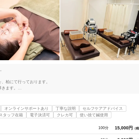
。

、柏にて行っております。

きます。

院・接骨院にお気軽にご相談ください。

っくり腰などをケアいたします。

と一緒のご利用も歓迎しております。

オンラインサポートあり
丁寧な説明
セルフケアアドバイス
スタッフ在籍
電子決済可
クレカ可
使い捨て鍼使用
中心に美容特化したメニューも用意しています。

寧に鍼灸などでケアいたします。

15,000円
100分
（税
象作りもお手伝いしております。

を提案いたします。
