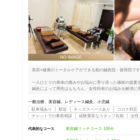
美容×健康のトータルケアができる柏の鍼灸院・接骨院です
一人ひとりの身体の痛みやお悩みに寄り添った施術の提案を
鍼灸によって男性はもちろん、女性特有のお悩みを解消に導
健康かつ美しくありたいとお考えの際は、柏市のふうふ鍼灸
鍼灸のほか、電気や手技などを使用して、肩こり・頭痛・ぎ
一般治療
美容鍼
レディース鍼灸
小児鍼
キッズスペースや授乳スペースを用意しているため、お子様
駐車場あり
駅近
キッズスペースあり
コロナ対応
チャットでの事前相談
経験豊富なスタッフ在籍
女性
肩こり・腰痛などの痛みを軽減させる施術のほか、美容鍼を
たるみ・ほうれい線・しわなど、顔まわりで気になる点を丁
美容鍼リッチコース 100分
代表的なコース
リフトアップにもつながるため、輝きにあふれた若々しい印
カウンセリングに力を入れており、身体の状態に応じたケア