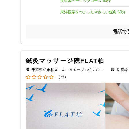
美容鍼ベーシックコース 60分
また、鍼灸の施術では完全個室にて行っているため、自分
東洋医学をつかったやさしい鍼灸 60分
電話で
鍼灸マッサージ院FLAT柏
千葉県柏市柏４－４－５メープル柏２０１
常磐線
-
(0件)