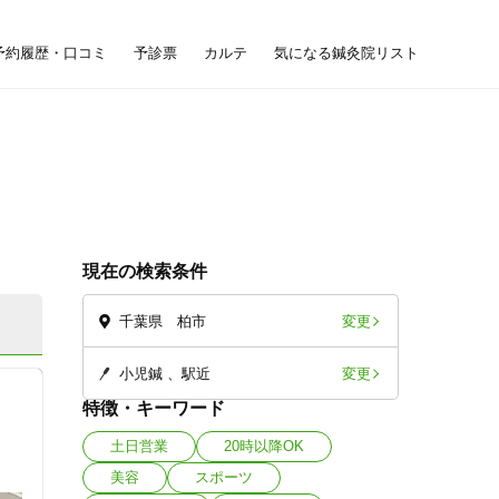
予約履歴・口コミ
予診票
カルテ
気になる鍼灸院リスト
現在の検索条件
変更
千葉県 柏市
変更
小児鍼
駅近
特徴・キーワード
土日営業
20時以降OK
美容
スポーツ