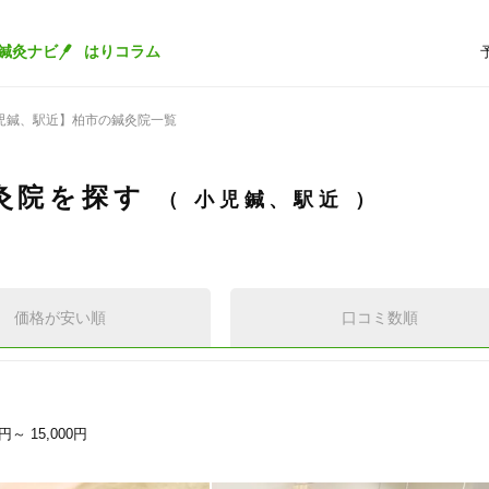
鍼灸ナビ
はりコラム
児鍼、駅近】柏市の鍼灸院一覧
灸院を探す
小児鍼、駅近
価格が安い順
口コミ数順
0円～
15,000円