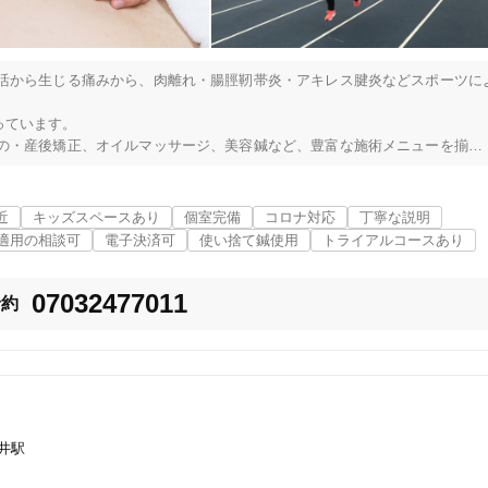
活から生じる痛みから、肉離れ・腸脛靭帯炎・アキレス腱炎などスポーツに
ています。

の・産後矯正、オイルマッサージ、美容鍼など、豊富な施術メニューを揃え
ッサージの国家資格を取得。

近
キッズスペースあり
個室完備
コロナ対応
丁寧な説明
て選手をサポートしていた経験があるため、スポーツ医学に関して確かな知
適用の相談可
電子決済可
使い捨て鍼使用
トライアルコースあり
画像を分析し、膝や足の痛みだけでなく、ランニングフォームの改善やパフ
07032477011
予約
社会人としてスポーツを楽しんでいる方は、ぜひ当院にお越しください。

要望に合わせて、最適な方法で施術を行います。

柏市
変更する
、プライベートも守られます。

向き合いますので、他院では話せないことも、遠慮なくご相談ください。

井駅
、お気軽にご来院できます。