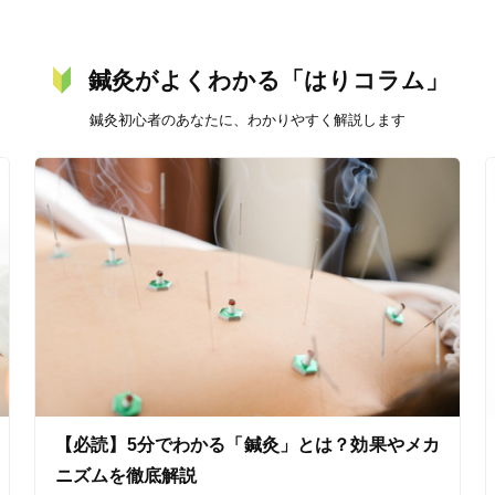
鍼灸がよくわかる「はりコラム」
鍼灸初心者のあなたに、わかりやすく解説します
美容鍼
スポーツ鍼灸
レディー
20時以降OK
当日予約
【必読】5分でわかる「鍼灸」とは？効果やメカ
駅近
往療あり
ニズムを徹底解説