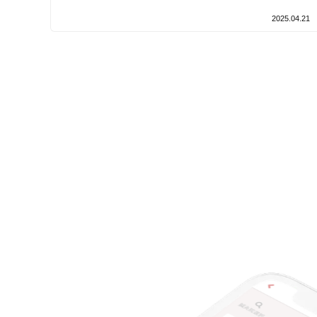
設備の特徴
2025.04.21
キッズスペースあり
女性向けの特徴
女性スタッフ在籍
接客・サービスの特徴
コロナ対応
チャットでの事前相談
施術の特徴
痛みの少ない鍼シール