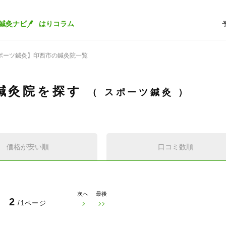
鍼灸ナビ
はりコラム
ポーツ鍼灸】印西市の鍼灸院一覧
鍼灸院を探す
スポーツ鍼灸
価格が安い順
口コミ数順
次へ
最後
2
/1ページ