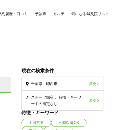
予約履歴・口コミ
予診票
カルテ
気になる鍼灸院リスト
現在の検索条件
変更
千葉県 印西市
スポーツ鍼灸
特徴・キーワ
変更
ードの指定なし
特徴・キーワード
土日営業
20時以降OK