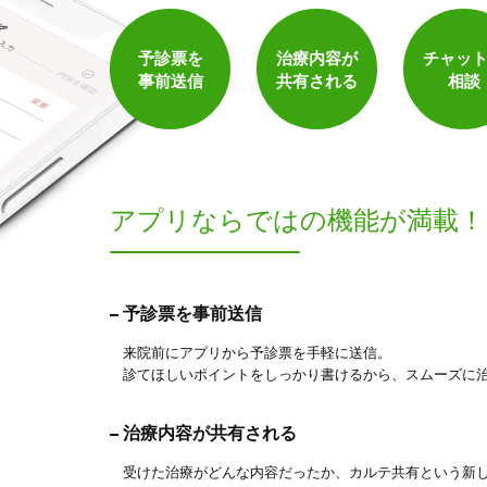
保険適用の相談可
地域支援クーポン可
予診票を
治療内容が
チャッ
事前送信
共有される
相談
アプリならでは
の機能が満載！
1
予診票を事前送信
件
検索結果を見る
来院前にアプリから予診票を手軽に送信。
診てほしいポイントをしっかり書けるから、スムーズに
治療内容が共有される
受けた治療がどんな内容だったか、カルテ共有という新