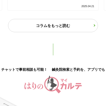
2025.04.21
バリアフリー
個室完備
「健康にはりを見た」
コラムをもっと読む
女性限定
オンラインサポートあり
丁寧な説明
チャットで事前相談も可能！
鍼灸院検索と予約を、アプリでも
カルテ共有
経験豊富なスタッフ在籍
使い捨て鍼使用
トライアルコースあり