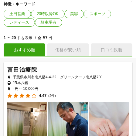
特徴・キーワード
土日営業
20時以降OK
美容
スポーツ
レディース
駐車場有
1
20
57
~
件を表示
全
件
おすすめ順
価格が安い順
口コミ数順
冨田治療院
千葉県市川市南八幡4-4-22 グリーンターフ南八幡701
JR本八幡
- 円～
10,000円
4.47
(2件)