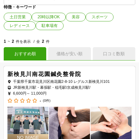
特徴・キーワード
土日営業
20時以降OK
美容
スポーツ
レディース
駐車場有
1
2
2
~
件を表示
全
件
おすすめ順
価格が安い順
口コミ数順
新検見川南花園鍼灸整骨院
千葉県千葉市花見川区南花園2-8-10 レグルス新検見川101
JR新検見川駅・幕張駅・稲毛駅/京成検見川駅/
6,600円～
11,000円
-
(0件)