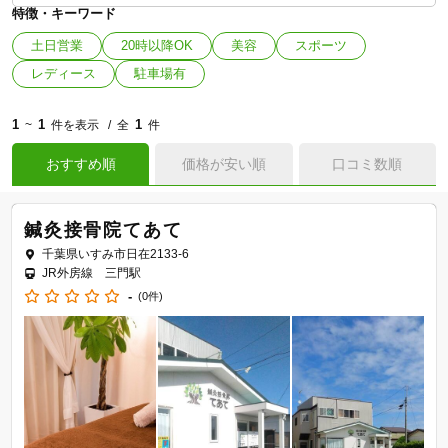
特徴・キーワード
土日営業
20時以降OK
美容
スポーツ
レディース
駐車場有
1
1
1
~
件を表示
全
件
おすすめ順
価格が安い順
口コミ数順
鍼灸接骨院てあて
千葉県いすみ市日在2133-6
JR外房線 三門駅
-
(0件)