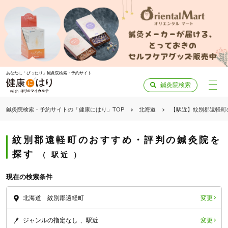
あなたに「ぴったり」鍼灸院検索・予約サイト
鍼灸院検索
鍼灸院検索・予約サイトの「健康にはり」TOP
北海道
【駅近】紋別郡遠軽町
紋別郡遠軽町のおすすめ・評判の鍼灸院を
探す
駅近
現在の検索条件
変更
北海道 紋別郡遠軽町
変更
ジャンルの指定なし
駅近
「健康にはりを見た」