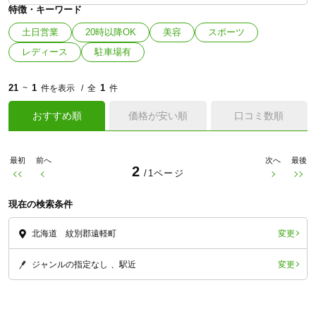
特徴・キーワード
土日営業
20時以降OK
美容
スポーツ
レディース
駐車場有
21
1
1
~
件を表示
全
件
おすすめ順
価格が安い順
口コミ数順
最初
前へ
次へ
最後
2
/1ページ
現在の検索条件
変更
北海道 紋別郡遠軽町
変更
ジャンルの指定なし
駅近