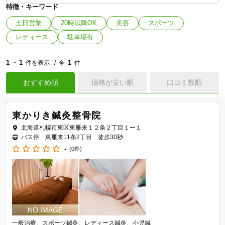
特徴・キーワード
土日営業
20時以降OK
美容
スポーツ
レディース
駐車場有
1
1
1
~
件を表示
全
件
おすすめ順
価格が安い順
口コミ数順
東かりき鍼灸整骨院
北海道札幌市東区東雁来１２条２丁目１ー１
バス停 東雁来11条2丁目 徒歩30秒
-
(0件)
一般治療
スポーツ鍼灸
レディース鍼灸
小児鍼