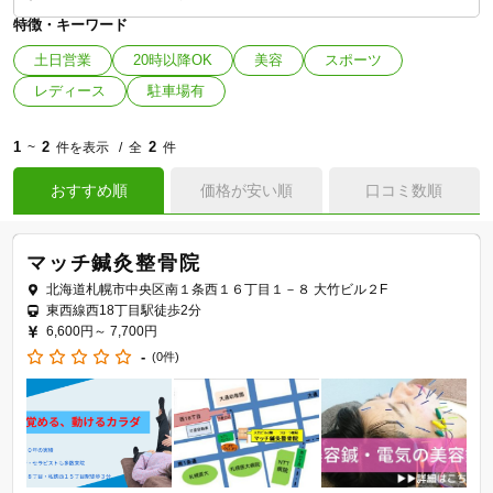
特徴・キーワード
土日営業
20時以降OK
美容
スポーツ
レディース
駐車場有
1
2
2
~
件を表示
全
件
おすすめ順
価格が安い順
口コミ数順
マッチ鍼灸整骨院
北海道札幌市中央区南１条西１６丁目１－８ 大竹ビル２F
東西線西18丁目駅徒歩2分
6,600円～
7,700円
-
(0件)