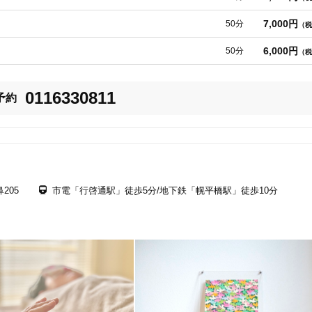
7,000円
50分
（税
美容鍼
スポーツ鍼灸
レディー
6,000円
50分
（税
0116330811
予約
20時以降OK
当日予約
205
市電「行啓通駅」徒歩5分/地下鉄「幌平橋駅」徒歩10分
駅近
往療あり
バリアフリー
個室完備