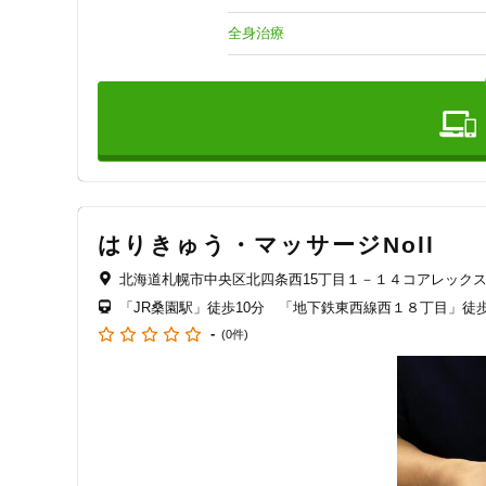
日々の喧騒から少しだけ離れて、自分だけの時間を過ごしく
寿あき屋は鍼治療で、身体本来の力を引き出し、健康で楽
全身治療
はりきゅう・マッサージNoll
北海道札幌市中央区北四条西15丁目１－１４コアレックス
「JR桑園駅」徒歩10分 「地下鉄東西線西１８丁目」徒歩
-
(0件)