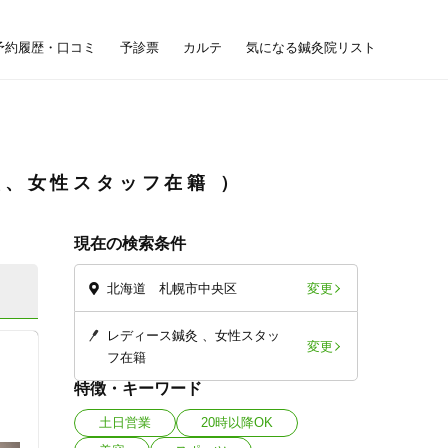
予約履歴・口コミ
予診票
カルテ
気になる鍼灸院リスト
灸、女性スタッフ在籍
現在の検索条件
変更
北海道 札幌市中央区
レディース鍼灸
女性スタッ
変更
フ在籍
特徴・キーワード
土日営業
20時以降OK