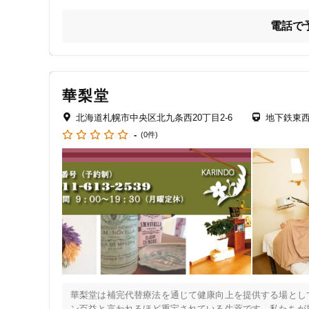
自律神経は、無意識のうちに体を支えている大切なしくみで
クレカ可
電話で
しかし、ストレスや緊張が続くと呼吸は浅くなり、身体は常
キーワード
鍼灸で身体をゆるめ、呼吸が楽になることで、自律神経は整
どうしていいかわからない不調でお悩みの方もご相談くださ
華梨堂
あなた本来のバランスとリズムを取り戻すサポートをいたし
北海道札幌市中央区北九条西20丁目2-6
地下鉄東西
-
(0件)
〜当院の特徴〜

① 自律神経の不調に特化

来院される方の8割以上が、自律神経の乱れによる不調です。
・息がしやすくなった

・身体が軽くなった

・眠れるようになった

そんな変化を感じる方が多くいらっしゃいます。

② 全身をみて整える施術

不調の原因は人それぞれ。症状のある部分だけでなく、全身
華梨堂は補完代替療法を通じて健康向上を提供する場とし
③ 原因がわからない不調にも

ン百益と言われるほど重宝されている生薬です。私たちが