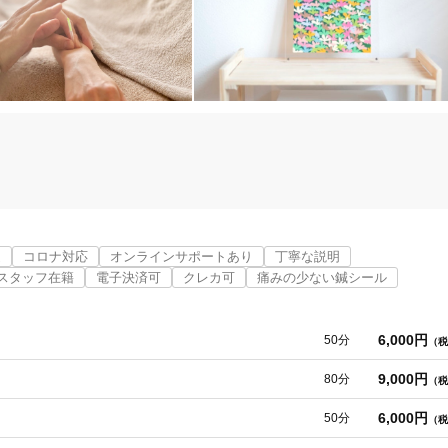
「健康にはりを見た」
女性限定
オンラインサポートあり
丁寧な説明
カルテ共有
経験豊富なスタッフ在籍
近
コロナ対応
オンラインサポートあり
丁寧な説明
スタッフ在籍
電子決済可
クレカ可
痛みの少ない鍼シール
使い捨て鍼使用
トライアルコースあり
6,000円
50分
（税
9,000円
80分
（税
る。

保険適用の相談可
地域支援クーポン可
6,000円
50分
（税