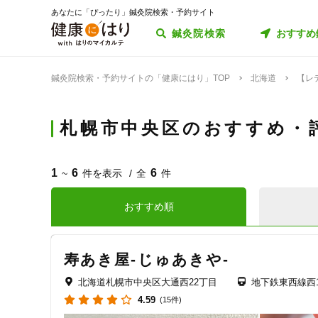
あなたに「ぴったり」鍼灸院検索・予約サイト
鍼灸院検索
おすすめ
鍼灸院検索・予約サイトの「健康にはり」TOP
北海道
【レ
札幌市中央区のおすすめ・
1
6
6
~
件を表示
全
件
おすすめ順
寿あき屋-じゅあきや-
北海道札幌市中央区大通西22丁目
地下鉄東西線西
4.59
(15件)