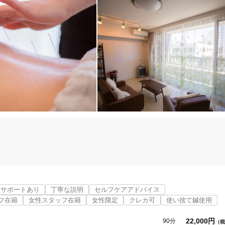
のも身体の力です。

や食べ過ぎ、日々の疲れによって、本来の力を発揮できなくなってしまうこ
ンサポートあり
丁寧な説明
セルフケアアドバイス
フ在籍
女性スタッフ在籍
女性限定
クレカ可
使い捨て鍼使用
の上司や同僚など周りに気を遣いすぎてはいませんか？

22,000円
90分
（税