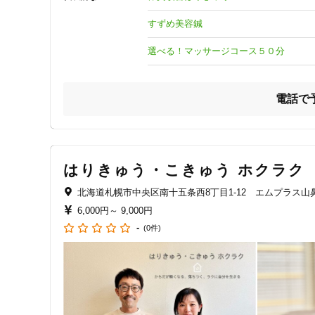
ジャンル
すずめ美容鍼
一般治療
選べる！マッサージコース５０分
電話で
特徴・キーワード
受付時間の特徴
土日営業
はりきゅう・こきゅう ホクラク
北海道札幌市中央区南十五条西8丁目1-12 エムプラス山鼻
通院手段の特徴
6,000円～
9,000円
-
(0件)
駐車場あり
設備の特徴
キッズスペースあり