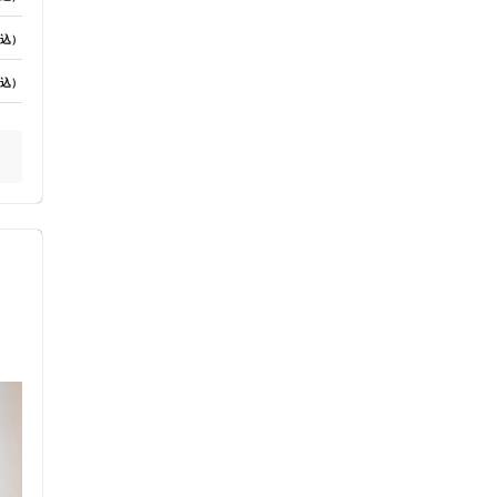
込）
ス鍼灸
小児鍼
込）
ネット予約
送迎あり