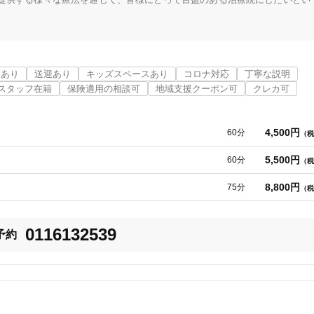
います。

の道筋をご提案します。

のもと、年齢を重ねて体が不完全な状態でも、その時最高と感じて頂けるよ
け致します。

療あり
送迎あり
キッズスペースあり
コロナ対応
丁寧な説明
スタッフ在籍
保険適用の相談可
地域支援クーポン可
クレカ可
4,500円
60分
（税
ーザブルですので衛生面も安全です。鍼灸は万能ではありませんが、多種の
。ご家族やパートナーとのペア施術も可能です。
5,500円
60分
（税
8,800円
75分
（税
ご自身の原因にあった漢方薬のアドバイスをしております。

0116132539
予約
リートメントしていきます。なんとなく不調、心と身体のバランスが乱れて
放してみませんか？

頭や目を使うデスクワークの方に特におすすめです。気持ちが良いだけでは
た、薄毛や皮膚の乾燥や荒れにも専用のメニューを用意しております。
