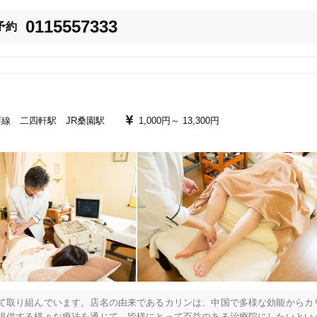
す。

0115557333
予約
に力が入った状態に。

いはじめます。

い。

ます。

線 二四軒駅 JR桑園駅
1,000円～
13,300円
6
件
検索結果を見る


のバランスを整えることが回復への近道です。

て取り組んでいます。店名の由来であるカリンは、中国で多様な効能からカ
提供する様々な療法を通じて、皆様にとって百益のある治療院にしたいとい