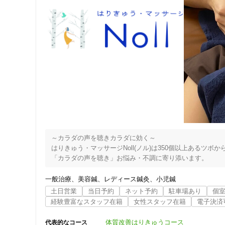
～カラダの声を聴きカラダに効く～

はりきゅう・マッサージNoll(ノル)は350個以上あるツボから
「カラダの声を聴き」お悩み・不調に寄り添います。
一般治療
美容鍼
レディース鍼灸
小児鍼
住所
土日営業
当日予約
ネット予約
駐車場あり
個
経験豊富なスタッフ在籍
女性スタッフ在籍
電子決済
体質改善はりきゅうコース
代表的なコース