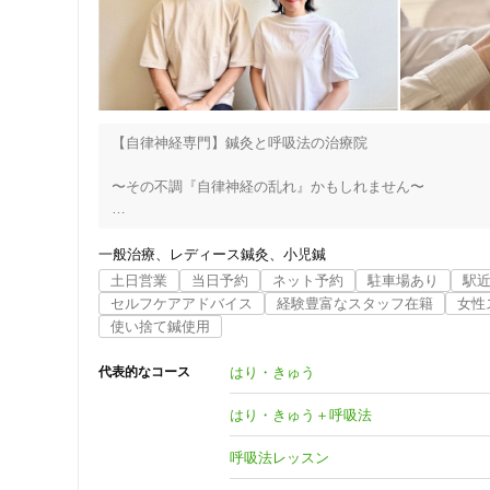
女性向けの特徴
女性スタッフ在籍
【自律神経専門】鍼灸と呼吸法の治療院

接客・サービスの特徴
〜その不調『自律神経の乱れ』かもしれません〜

コロナ対応
理由のはっきりしない不調が続いていませんか？

チャットでの事前相談
一般治療
レディース鍼灸
小児鍼
・息苦しさ、動悸

土日営業
当日予約
ネット予約
駐車場あり
駅
・眠れない、眠りが浅い

セルフケアアドバイス
経験豊富なスタッフ在籍
女性
施術の特徴
・めまい、ふらつき

使い捨て鍼使用
・だるさや倦怠感、疲れやすい

痛みの少ない鍼シール
・胃腸の不調、便秘や下痢

はり・きゅう
代表的なコース
・頭痛、首肩こり

支払いに関する特徴
はり・きゅう＋呼吸法
検査では「異常なし」と言われたけれど、つらさは確かにあ
特典あり
そんな症状の多くに、自律神経の乱れが関係しています。

呼吸法レッスン