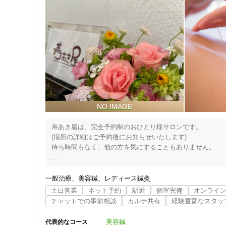
寿あき屋は、完全予約制のおひとり様サロンです。

(場所の詳細はご予約後にお知らせいたします)

待ち時間もなく、他の方を気にすることもありません。

身体は本来、素晴らしい力を持っています。

赤ちゃんが成長するのも、疲労が回復するのも、風邪が治る
一般治療
美容鍼
レディース鍼灸
しかし、暑さ寒さといった気候の変化、寝不足、飲み過ぎ
土日営業
ネット予約
駅近
個室完備
オンライ
があります。

チャットでの事前相談
カルテ共有
経験豊富なスタッ
自分のことは後回しに、ご家族やパートナー、お友達、会社
美容鍼
代表的なコース