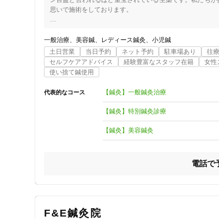
検査で異常がない・薬や病院で改善しない症状にも対応して
思いで施術をしております。

④ 丁寧にヒアリング

 －理念－

いまのお悩みや「どうなりたいか」をしっかり伺い、改善へ
『補完代替医療で、人や社会に「＋」を提供』という理念
一般治療
美容鍼
レディース鍼灸
小児鍼
な心身環境を、私たちの知識と技術を活かして、皆様にお届
土日営業
当日予約
ネット予約
駐車場あり
往
⑤ はじめての方も安心

セルフケアアドバイス
経験豊富なスタッフ在籍
女性
来院される方の多くが鍼灸未経験です。

－華梨堂が提供する補完代替医療法－

使い捨て鍼使用
鍼灸師は国家資格を有し、安全に施術を行います。

■伝統医療

【鍼灸治療】

【鍼灸】一般鍼灸治療
代表的なコース
⑥ 完全予約制

細い髪の毛程度の鍼でツボを優しく刺激します。ディスポ
待ち時間なく落ち着いた空間で施術を受けていただけます
病に対応できます。

【鍼灸】特別鍼灸診療
【漢方相談】

【鍼灸】美容鍼灸
漢方薬は同じ症状でも、原因によって選ぶ薬が異なります。
－ホリスティックビューティーｰ

電話で
【アロマトリートメント】

タイプに合わせたブレンド精油とオーガニックオイルでト
る、ストレスが多いと感じた時はアロマテラピーで心身を開
【ヘッドスパ】

ヘッドスパは肩から上の筋緊張がほぐれるので、普段から
F&E鍼灸院
く、頭皮環境の正常化にもなって美しい髪へと導きます。ま