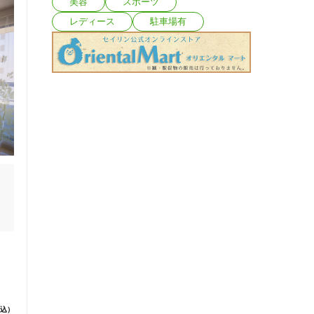
美容
スポーツ
レディース
駐車場有
と
込）