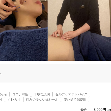
、

札幌市中央区
変更する
室完備
コロナ対応
丁寧な説明
セルフケアアドバイス
可
クレカ可
痛みの少ない鍼シール
使い捨て鍼使用
5,000円
40分
（税