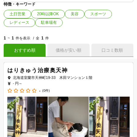
特徴・キーワード
土日営業
20時以降OK
美容
スポーツ
レディース
駐車場有
1
1
1
~
件を表示
全
件
おすすめ順
価格が安い順
口コミ数順
はりきゅう治療奥天神
北海道室蘭市天神町19-33 木田マンション１階
- 円～
-
(0件)