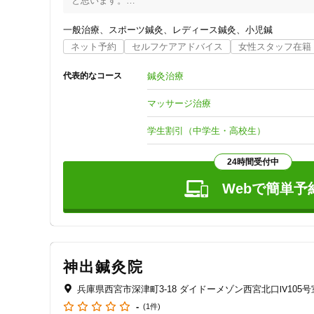
と思います。

当院の治療は、全身治療のみとさせていただいています。
いと感じるからです。自覚症状部分だけの治療では、一時
一般治療
スポーツ鍼灸
レディース鍼灸
小児鍼
状態に戻ってしまうことが多いです。よって当院はどのよう
ネット予約
セルフケアアドバイス
女性スタッフ在籍
鍼灸治療
代表的なコース
マッサージ治療
学生割引（中学生・高校生）
24時間受付中
Webで簡単予
神出鍼灸院
兵庫県西宮市深津町3-18 ダイドーメゾン西宮北口Ⅳ105号
-
(1件)