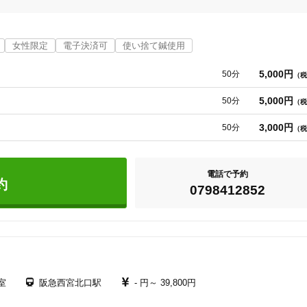
これまでの臨床経験で、不調の本当の原因や過程が全身を診ないと見えてこ
的には症状が和らいだように見えても根本的な治療には成らず、またすぐ元
な症状で来られても全身を治療します。

女性限定
電子決済可
使い捨て鍼使用
5,000円
50分
（税
5,000円
50分
（税
3,000円
50分
（税
電話で予約
約
0798412852
室
阪急西宮北口駅
- 円～
39,800円