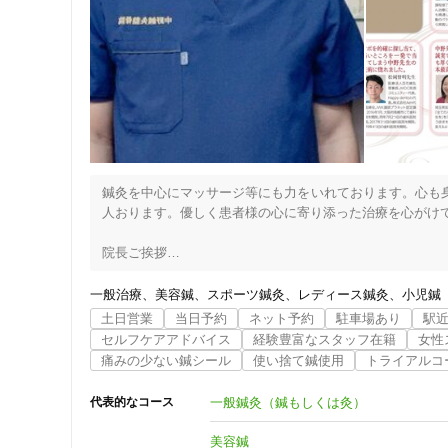
鍼灸を中心にマッサージ等にも力をいれております。心も
人おります。優しく患者様の心に寄り添った治療を心がけて
院長ご挨拶

こんにちは。院長の中野伸慈です。

一般治療
美容鍼
スポーツ鍼灸
レディース鍼灸
小児鍼
私の大きな大きな夢は病気にならない心と身体を作ることで
土日営業
当日予約
ネット予約
駐車場あり
駅
私の父は脊髄小脳変性症という難病を患い、16年間の闘
セルフケアアドバイス
経験豊富なスタッフ在籍
女性
父親の病気を目の当たりにしてきました。その中で一つの
痛みの少ない鍼シール
使い捨て鍼使用
トライアルコ
が多々あるということです。そしてこの経験から究極の治
しか私の夢になりました。

一般鍼灸（鍼もしくは灸）
代表的なコース
東洋医学的に言いますと人間の身体には気　血　水という
ています。川もそうです。流れの滞ったところに土石やゴミ
美容鍼