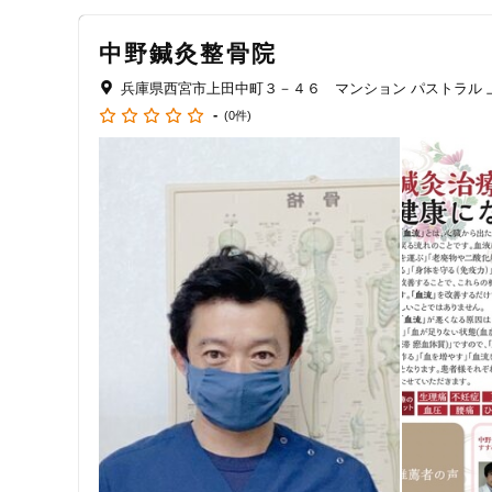
クレカ可
中野鍼灸整骨院
キーワード
兵庫県西宮市上田中町３－４６ マンション パストラル 上
-
(0件)