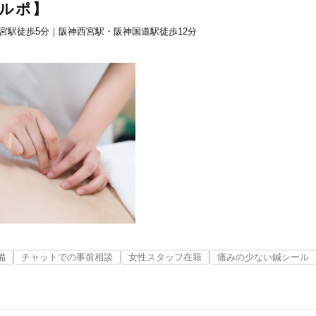
.【ルポ】
「健康にはりを見た」
西宮駅徒歩5分｜阪神西宮駅・阪神国道駅徒歩12分
女性限定
オンラインサポートあり
丁寧な説明
カルテ共有
経験豊富なスタッフ在籍
使い捨て鍼使用
トライアルコースあり
備
チャットでの事前相談
女性スタッフ在籍
痛みの少ない鍼シール
保険適用の相談可
地域支援クーポン可