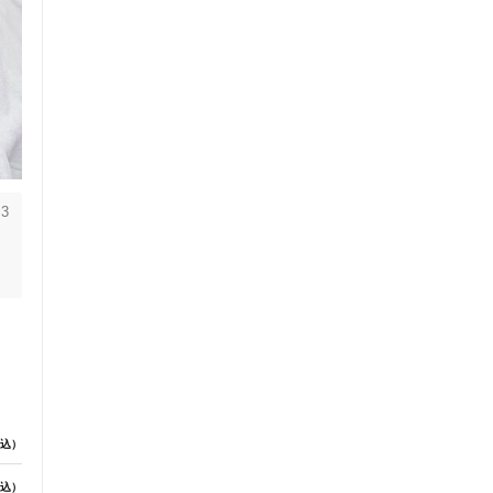
3
は
合
つ
込）
れ
込）