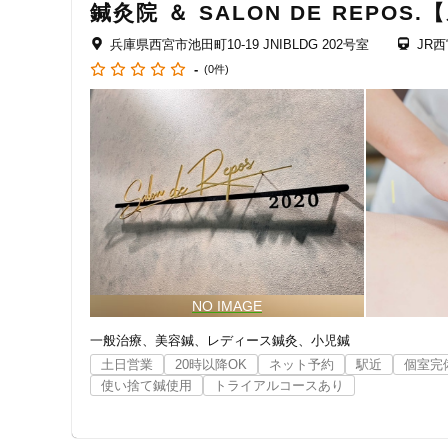
鍼灸院 ＆ SALON DE REPOS
女性向けの特徴
兵庫県西宮市池田町10-19 JNIBLDG 202号室
JR
-
(0件)
女性スタッフ在籍
接客・サービスの特徴
コロナ対応
チャットでの事前相談
施術の特徴
痛みの少ない鍼シール
一般治療
美容鍼
レディース鍼灸
小児鍼
土日営業
20時以降OK
ネット予約
駅近
個室完
支払いに関する特徴
使い捨て鍼使用
トライアルコースあり
特典あり