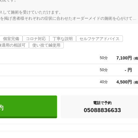
スして施術を受けていただけます。

美容鍼
スポーツ鍼灸
レディー
』を掲げ患者様それぞれの症状に合わせたオーダーメイドの施術を心がけてお
す。

取り入れております。なかでも自律神経系の不調や内臓系の症状でお困りの方
個室完備
コロナ対応
丁寧な説明
セルフケアアドバイス
美顔鍼も美肌ケア機器との相乗効果でより高い施術を目指しておりますので
険適用の相談可
使い捨て鍼使用
たい方の為にかなりお得な回数券もご準備しております。良く耳にするのが
行くから少し不安がある自分に合った治療院がどこなのかわからないなどの
7,100円
50分
（税
ゆっくり身体をケアしたい綺麗になりたいを叶える治療院を目指しています
- 円
50分
20時以降OK
当日予約
4,500円
40分
（税
駅近
往療あり
電話で予約
約
05088836633
バリアフリー
個室完備