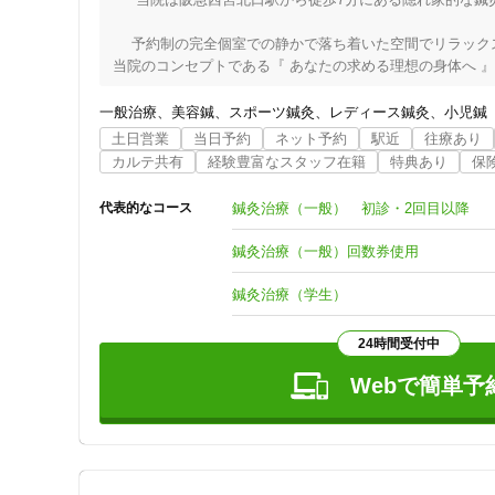
ジャンル
　 予約制の完全個室での静かで落ち着いた空間でリラック
一般治療
当院のコンセプトである『 あなたの求める理想の身体へ 
施術時間も平均50分で症状に合わせてしっかり施術を行いま
一般治療
美容鍼
スポーツ鍼灸
レディース鍼灸
小児鍼
   一般鍼灸治療は、もとより整体・美容でのメニューも
土日営業
当日予約
ネット予約
駅近
往療あり
適応分野ですので一度ぜひお問い合わせください！また、
特徴・キーワード
カルテ共有
経験豊富なスタッフ在籍
特典あり
保
感してみてください。当院でしっかり施術を継続して受け
治療院に行ってみたいが一歩踏み出す勇気がでない初めて
鍼灸治療（一般） 初診・2回目以降
代表的なコース
を良く聞きます。そんな方の隠れ家的な治療院でありたい
受付時間の特徴
鍼灸治療（一般）回数券使用
土日営業
鍼灸治療（学生）
通院手段の特徴
24時間受付中
駐車場あり
Webで簡単予
設備の特徴
キッズスペースあり