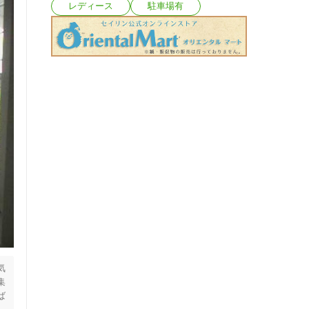
レディース
駐車場有
気
集
ば