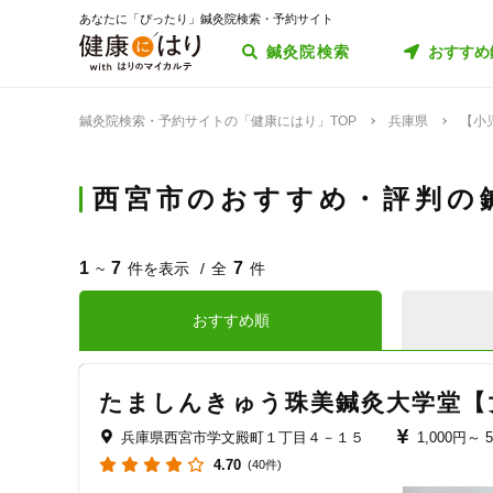
あなたに「ぴったり」鍼灸院検索・予約サイト
鍼灸院検索
おすすめ
鍼灸院検索・予約サイトの「健康にはり」TOP
兵庫県
【小
西宮市のおすすめ・評判の
1
7
7
~
件を表示
全
件
おすすめ順
たましんきゅう珠美鍼灸大学堂【
兵庫県西宮市学文殿町１丁目４－１５
1,000円～
4.70
(40件)