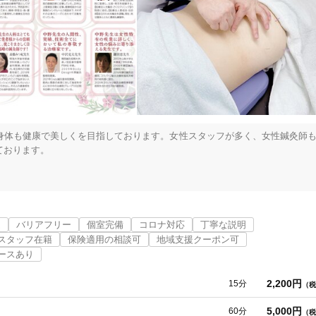
身体も健康で美しくを目指しております。女性スタッフが多く、女性鍼灸師も
おります。

す。

近
バリアフリー
個室完備
コロナ対応
丁寧な説明
病の末に亡くなりました。最期まで弱音を吐かず、カッコいい父親でした。私
スタッフ在籍
保険適用の相談可
地域支援クーポン可
結論が自分の中にできました。病気に一旦なってしまうと治すのが難しい場
ースあり
療は病気にならない身体にするということに気づきました。この気づきがい
2,200円
15分
（税
流れがあります。この流れの滞ったところが心や身体の病いになると考えら
が溜まり澱んできます。

5,000円
60分
（税