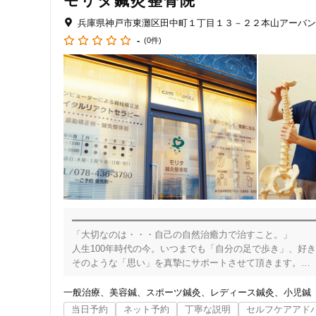
モリタ鍼灸整骨院
兵庫県神戸市東灘区田中町１丁目１３－２２本山アーバン
-
(0件)
━━━━━━━━━━━━━━━━━━━━━━━━━━━━━━━━━━━━━━━━━━━
「大切なのは・・・自己の自然治癒力で治すこと。」

人生100年時代の今。いつまでも「自分の足で歩き」、好
住所
そのような「思い」を真摯にサポートさせて頂きます。

「痛みの真の原因は・・・背骨の歪み、関節のズレ、そこか
一般治療
美容鍼
スポーツ鍼灸
レディース鍼灸
小児鍼
当院は、レントゲン評価による正確な検査治療を行ってお
当日予約
ネット予約
丁寧な説明
セルフケアアド