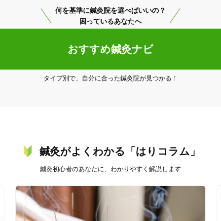
何を基準に鍼灸院を選べばいいの？
「健康にはりを見た」
困っているあなたへ
女性限定
おすすめ鍼灸ナビ
タイプ別で、自分に合った鍼灸院が見つかる！
オンラインサポートあり
丁寧な説明
カルテ共有
経験豊富なスタッフ在籍
鍼灸がよくわかる「はりコラム」
使い捨て鍼使用
トライアルコースあり
鍼灸初心者のあなたに、わかりやすく解説します
保険適用の相談可
地域支援クーポン可