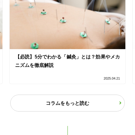
【必読】5分でわかる「鍼灸」とは？効果やメカ
2
件
検索結果を見る
ニズムを徹底解説
2025.04.21
コラムをもっと読む