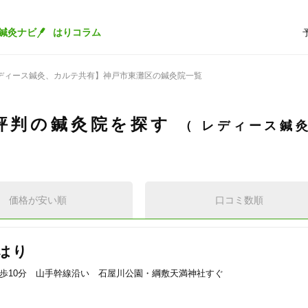
鍼灸ナビ
はりコラム
ディース鍼灸、カルテ共有】神戸市東灘区の鍼灸院一覧
評判の鍼灸院を探す
レディース鍼
価格が安い順
口コミ数順
はり
歩10分 山手幹線沿い 石屋川公園・綱敷天満神社すぐ