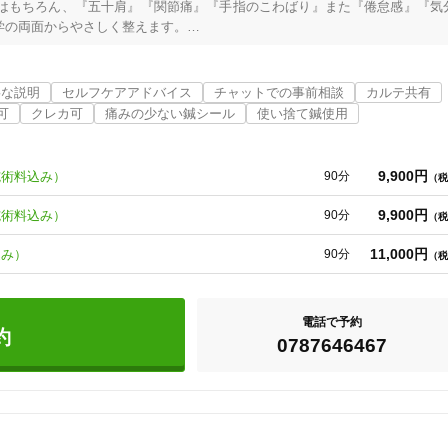
はもちろん、『五十肩』『関節痛』『手指のこわばり』また『倦怠感』『気
の両面からやさしく整えます。

学び、更年期指導士（認定会員）として専門的視点から更年期症状を総合的にサ
寧な説明
セルフケアアドバイス
チャットでの事前相談
カルテ共有
筋腫など）にも対応し、病院治療と併用しながら経過を確認できる安心の鍼灸
可
クレカ可
痛みの少ない鍼シール
使い捨て鍼使用
性化した五十肩・顎関節症・腱鞘炎にも伝統灸治療を用いて対応。

9,900円
施術料込み）
90分
（税
然治癒力を引き出します。

9,900円
施術料込み）
90分
（税
11,000円
込み）
90分
（税
電話で予約
約
0787646467