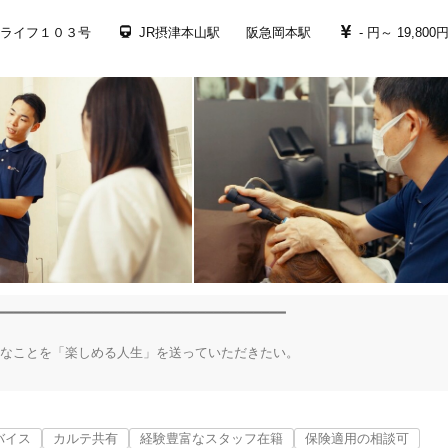
ライフ１０３号
JR摂津本山駅 阪急岡本駅
- 円～
19,800
━━━━━━━━━━━━━━━━━━━━━━━━━━━━━━━━━━━━

きなことを「楽しめる人生」を送っていただきたい。

神戸市東灘区
変更する
ら起こる神経阻害」

り、背骨、骨盤、頭蓋骨などの歪みや、様々な体の痛みを抱えた患者様が多
バイス
カルテ共有
経験豊富なスタッフ在籍
保険適用の相談可