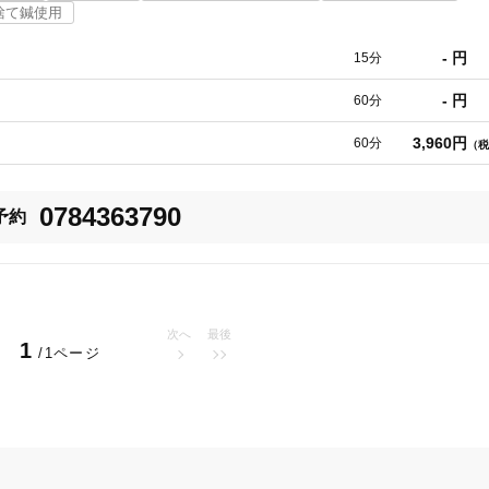
捨て鍼使用
では他府県からの患者様が増えてきました。このことは「患者様に信頼され
美容鍼
スポーツ鍼灸
レディー
- 円
15分
だわってきた結果でもあります。

━━━━━━━━━━━━━━━━━━━━━━━━━━━━━━━━━━━━
- 円
60分
3,960円
60分
（税
0784363790
予約
20時以降OK
当日予約
次へ
最後
1
/1ページ
駅近
往療あり
バリアフリー
個室完備