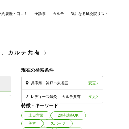
予約履歴・口コミ
予診票
カルテ
気になる鍼灸院リスト
灸、カルテ共有
現在の検索条件
変更
兵庫県 神戸市東灘区
変更
レディース鍼灸
カルテ共有
特徴・キーワード
土日営業
20時以降OK
美容
スポーツ