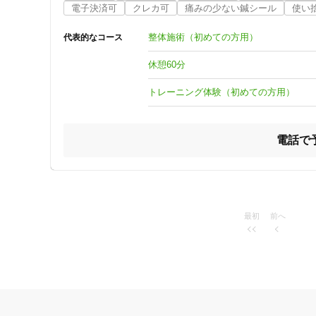
ご来院されます。

電子決済可
クレカ可
痛みの少ない鍼シール
使い
ジャンル
開業当初は主に近隣の方々が来院されていましたが、最近
一般治療
整体施術（初めての方用）
代表的なコース
院を造りたい。」と思い続け「根っこから治すこと！」にこ
━━━━━━━━━━━━━━━━━━━━━━━━━━━━━━━━━━━━━━━━━━━
休憩60分
トレーニング体験（初めての方用）
特徴・キーワード
電話で
受付時間の特徴
土日営業
通院手段の特徴
最初
前へ
駐車場あり
設備の特徴
キッズスペースあり