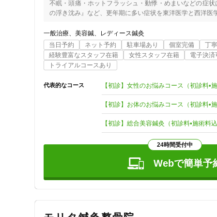
不眠・頭痛・ホットフラッシュ・動悸・めまいなどの症状
の浮き沈み』など、更年期に多い症状を東洋医学と西洋医学
日本女性心身医学会（JSPOG/ISPOG）で女性医療を
一般治療
美容鍼
レディース鍼灸
ート。

当日予約
ネット予約
駐車場あり
個室完備
丁
PMS・生理不順・生理痛・婦人科疾患（卵巣嚢腫・子宮
経験豊富なスタッフ在籍
女性スタッフ在籍
電子決済
療を行っています。

トライアルコースあり
また、自律神経失調による不眠・めまい・耳鳴り・動悸、慢
【初診】女性のお悩みコース（初診料•
代表的なコース
天然素材のお灸の温熱作用で血流を改善し、からだ本来の自
【初診】お体のお悩みコース（初診料•
【初診】総合美容鍼灸（初診料•施術料
24時間受付中
Webで簡単予