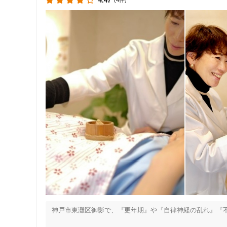
4.47
(4件)
神戸市東灘区御影で、『更年期』や『自律神経の乱れ』『不