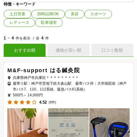
特徴・キーワード
土日営業
20時以降OK
美容
スポーツ
レディース
駐車場有
1
4
4
~
件を表示
全
件
おすすめ順
価格が安い順
口コミ数順
M&F-support はる鍼灸院
兵庫県神戸市兵庫区＊＊＊＊＊＊＊＊＊
最寄り駅：神戸市営地下鉄大倉山駅 最寄バス停：大学病院前（神戸
市バス7、110、112系統、阪急バス61系統）
500円～
14,000円
4.52
(8件)