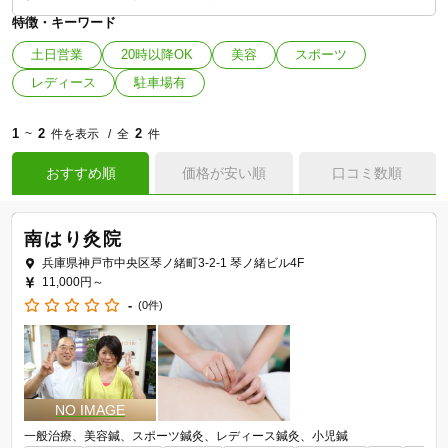
特徴・キーワード
土日営業
20時以降OK
美容
スポーツ
レディース
駐車場有
1
2
2
~
件を表示
全
件
おすすめ順
価格が安い順
口コミ数順
南はり灸院
兵庫県神戸市中央区琴ノ緒町3-2-1 琴ノ緒ビル4F
11,000円～
-
(0件)
一般治療
美容鍼
スポーツ鍼灸
レディース鍼灸
小児鍼