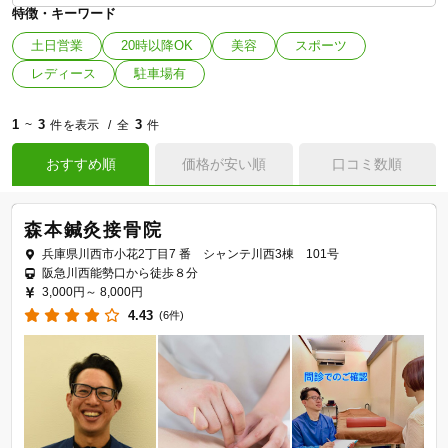
特徴・キーワード
土日営業
20時以降OK
美容
スポーツ
レディース
駐車場有
1
3
3
~
件を表示
全
件
おすすめ順
価格が安い順
口コミ数順
森本鍼灸接骨院
兵庫県川西市小花2丁目7 番 シャンテ川西3棟 101号
阪急川西能勢口から徒歩８分
3,000円～
8,000円
4.43
(6件)