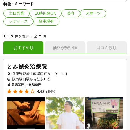
特徴・キーワード
土日営業
20時以降OK
美容
スポーツ
レディース
駐車場有
1
5
5
~
件を表示
全
件
おすすめ順
価格が安い順
口コミ数順
とみ鍼灸治療院
兵庫県尼崎市南塚口町６－９－４４
阪急塚口駅から徒歩10分
5,800円～
9,800円
4.62
(30件)