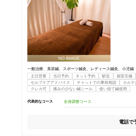
一般治療
美容鍼
スポーツ鍼灸
レディース鍼灸
小児鍼
土日営業
当日予約
ネット予約
駅近
個室完備
セルフケアアドバイス
チャットでの事前相談
カルテ
クレカ可
痛みの少ない鍼シール
使い捨て鍼使用
全身調整コース
代表的なコース
電話で