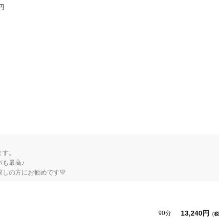
0円
132
件
検索結果を見る
。

最高♪

しの方にお勧めです💛
13,240円
90分
（税