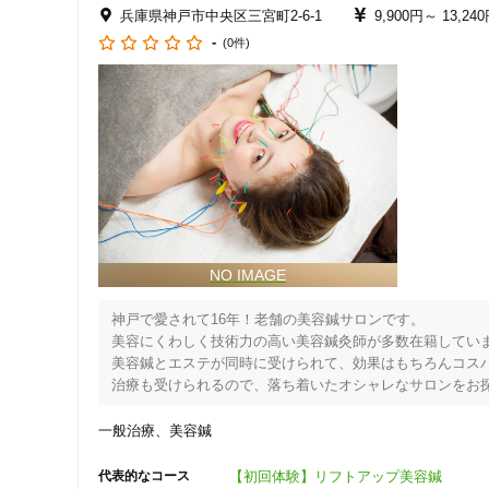
クレカ可
兵庫県神戸市中央区三宮町2-6-1
9,900円～
13,24
-
(0件)
キーワード
神戸で愛されて16年！老舗の美容鍼サロンです。

美容にくわしく技術力の高い美容鍼灸師が多数在籍しています
美容鍼とエステが同時に受けられて、効果はもちろんコスパも
治療も受けられるので、落ち着いたオシャレなサロンをお探
一般治療
美容鍼
【初回体験】リフトアップ美容鍼
代表的なコース