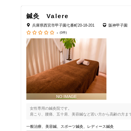
鍼灸 Valere
兵庫県西宮市甲子園七番町20-18-201
阪神甲子園
-
(0件)
女性専用の鍼灸院です。

肩こり、腰痛、五十肩、美容鍼など若い方から高齢の方ま
一般治療
美容鍼
スポーツ鍼灸
レディース鍼灸