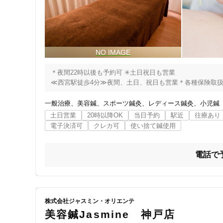
女性向けの特徴
女性スタッフ在籍
接客・サービスの特徴
＊夜間22時以後も予約可 ✳︎土日祝日も営業

≪西宮駅徒歩4分≫夜間、土日、祝日も営業＊各種保険取
コロナ対応
一般治療
美容鍼
スポーツ鍼灸
レディース鍼灸
小児鍼
チャットでの事前相談
土日営業
20時以降OK
当日予約
駅近
往療あり
電子決済可
クレカ可
使い捨て鍼使用
施術の特徴
電話で
痛みの少ない鍼シール
支払いに関する特徴
株式会社ジャスミン・オリエンテ
特典あり
美容鍼Jasmine 神戸店