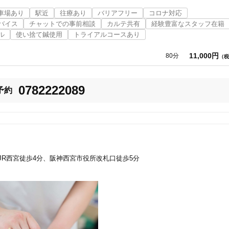
車場あり
駅近
往療あり
バリアフリー
コロナ対応
バイス
チャットでの事前相談
カルテ共有
経験豊富なスタッフ在籍
美容鍼
スポーツ鍼灸
レディー
ル
使い捨て鍼使用
トライアルコースあり
11,000円
80分
（税
0782222089
予約
20時以降OK
当日予約
JR西宮徒歩4分、阪神西宮市役所改札口徒歩5分
駅近
往療あり
バリアフリー
個室完備