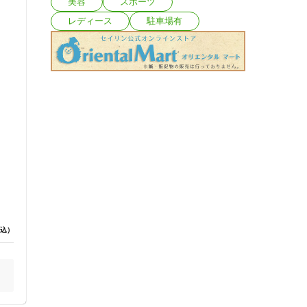
美容
スポーツ
レディース
駐車場有
込）