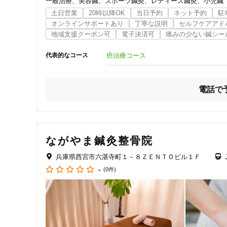
一般治療
美容鍼
スポーツ鍼灸
レディース鍼灸
小児鍼
ジャンル
土日営業
20時以降OK
当日予約
ネット予約
駐
オンラインサポートあり
丁寧な説明
セルフケアアド
一般治療
地域支援クーポン可
電子決済可
痛みの少ない鍼シー
癌治療コース
代表的なコース
特徴・キーワード
電話で
受付時間の特徴
土日営業
ながやま鍼灸整骨院
通院手段の特徴
兵庫県西宮市六湛寺町１－８ＺＥＮＴＯビル１Ｆ
駐車場あり
-
(0件)
設備の特徴
キッズスペースあり