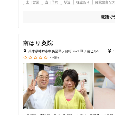
土日営業
当日予約
駅近
往療あり
経験豊富な
電話で
南はり灸院
兵庫県神戸市中央区琴ノ緒町3-2-1 琴ノ緒ビル4F
-
(0件)
住所