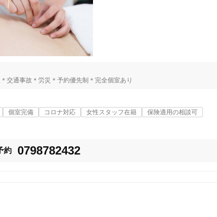
「健康にはりを見た」
女性限定
扱＊交通事故＊労災＊予約優先制＊完全個室あり
オンラインサポートあり
丁寧な説明
カルテ共有
経験豊富なスタッフ在籍
個室完備
コロナ対応
女性スタッフ在籍
保険適用の相談可
0798782432
予約
使い捨て鍼使用
トライアルコースあり
保険適用の相談可
地域支援クーポン可