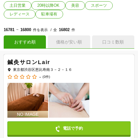
土日営業
20時以降OK
美容
スポーツ
レディース
駐車場有
16781
16800
16802
~
件を表示
全
件
おすすめ順
価格が安い順
口コミ数順
鍼灸サロンLair
東京都渋谷区恵比寿南３－２－１６
-
(0件)