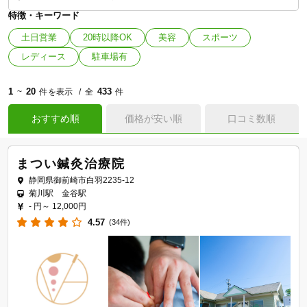
特徴・キーワード
土日営業
20時以降OK
美容
スポーツ
レディース
駐車場有
1
20
433
~
件を表示
全
件
おすすめ順
価格が安い順
口コミ数順
まつい鍼灸治療院
静岡県御前崎市白羽2235-12
菊川駅 金谷駅
- 円～
12,000円
4.57
(34件)