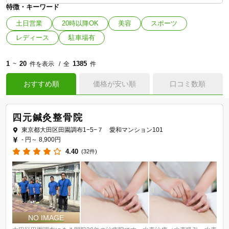
特徴・キーワード
土日営業
20時以降OK
美容
スポーツ
レディース
駐車場有
1
20
1385
~
件を表示
全
件
おすすめ順
価格が安い順
口コミ数順
四元鍼灸整骨院
東京都大田区田園調布1−5−７ 愛和マンション101
- 円～
8,900円
4.40
(32件)