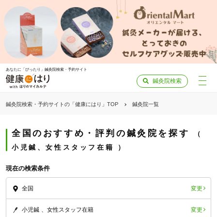
あなたに「ぴったり」鍼灸院検索・予約サイト
鍼灸院検索
鍼灸院検索・予約サイトの「健康にはり」TOP
鍼灸院一覧
全国のおすすめ・評判の鍼灸院を探す
小児鍼、女性スタッフ在籍
現在の検索条件
変更
全国
変更
小児鍼
女性スタッフ在籍
「健康にはりを見た」