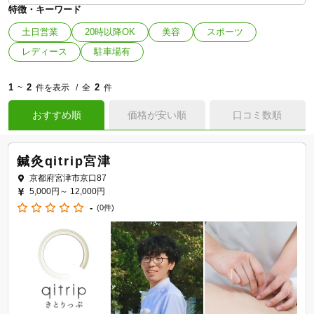
特徴・キーワード
土日営業
20時以降OK
美容
スポーツ
レディース
駐車場有
1
2
2
~
件を表示
全
件
おすすめ順
価格が安い順
口コミ数順
鍼灸qitrip宮津
京都府宮津市京口87
5,000円～
12,000円
-
(0件)