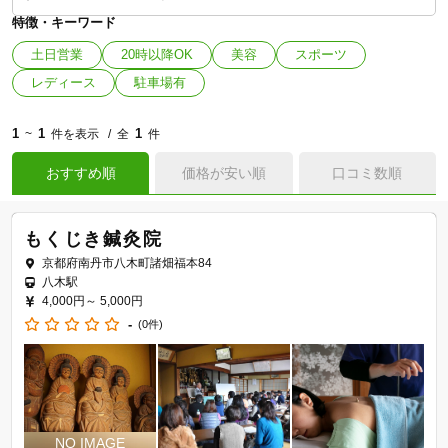
特徴・キーワード
土日営業
20時以降OK
美容
スポーツ
レディース
駐車場有
1
1
1
~
件を表示
全
件
おすすめ順
価格が安い順
口コミ数順
もくじき鍼灸院
京都府南丹市八木町諸畑福本84
八木駅
4,000円～
5,000円
-
(0件)