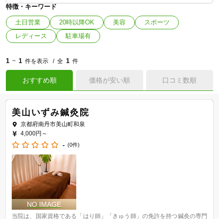
特徴・キーワード
土日営業
20時以降OK
美容
スポーツ
レディース
駐車場有
1
1
1
~
件を表示
全
件
おすすめ順
価格が安い順
口コミ数順
美山いずみ鍼灸院
京都府南丹市美山町和泉
4,000円～
-
(0件)
当院は、国家資格である「はり師」「きゅう師」の免許を持つ鍼灸の専門