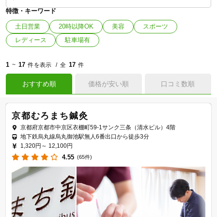
特徴・キーワード
土日営業
20時以降OK
美容
スポーツ
レディース
駐車場有
1
17
17
~
件を表示
全
件
おすすめ順
価格が安い順
口コミ数順
京都むろまち鍼灸
京都府京都市中京区衣棚町59-1サンク三条（清水ビル）4階
地下鉄烏丸線烏丸御池駅無人6番出口から徒歩3分
1,320円～
12,100円
4.55
(65件)