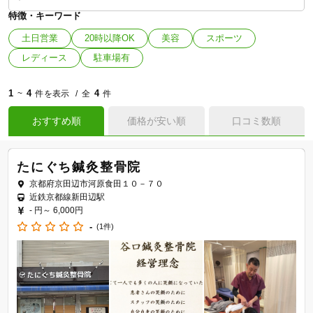
特徴・キーワード
土日営業
20時以降OK
美容
スポーツ
レディース
駐車場有
1
4
4
~
件を表示
全
件
おすすめ順
価格が安い順
口コミ数順
たにぐち鍼灸整骨院
京都府京田辺市河原食田１０－７０
近鉄京都線新田辺駅
- 円～
6,000円
-
(1件)